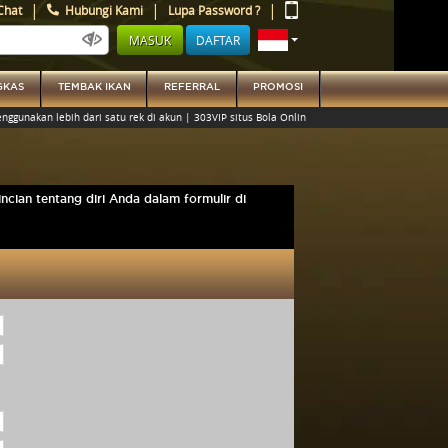
|
|
|
Chat
Hubungi Kami
Lupa Password ?
DAFTAR
GKAS
TEMBAK IKAN
REFERRAL
PROMOSI
ggunakan lebih dari satu rek di akun | 303VIP situs Bola Online, Live Casino, Slot Onli
cian tentang diri Anda dalam formulir di