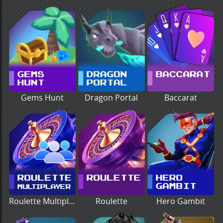
Gems Hunt
Dragon Portal
Baccarat
Roulette Multiplayer
Roulette
Hero Gambit