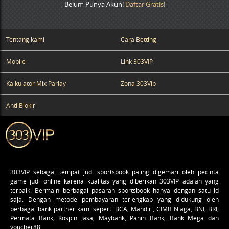
Belum Punya Akun!
Daftar Gratis!
Tentang kami
Cara Betting
Mobile
Link 303VIP
Kalkulator Mix Parlay
Zona 303Vip
Anti Blokir
303VIP
sebagai tempat judi sportsbook paling digemari oleh pecinta
game judi online karena kualitas yang diberikan 303VIP adalah yang
terbaik. Bermain berbagai pasaran sportsbook hanya dengan satu id
saja. Dengan metode pembayaran terlengkap yang didukung oleh
berbagai bank partner kami seperti BCA, Mandiri, CIMB Niaga, BNI, BRI,
Permata Bank, Kospin Jasa, Maybank, Panin Bank, Bank Mega dan
voucher88.